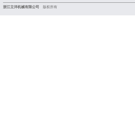
浙江立洋机械有限公司
版权所有