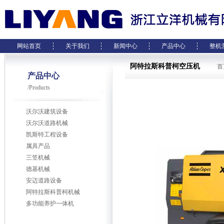
网站首页
关于我们
新闻中心
产品中心
整机
阿特拉斯科普柯空压机
首
产品中心
/Products
沃尔沃建筑设备
沃尔沃道路机械
凯斯特工程设备
属具产品
三笠机械
德基机械
安迈道路设备
阿特拉斯科普柯机械
多功能养护一体机