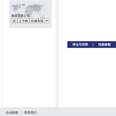
集团关联公司
特点与优势
性能参数
企业邮箱
联系我们