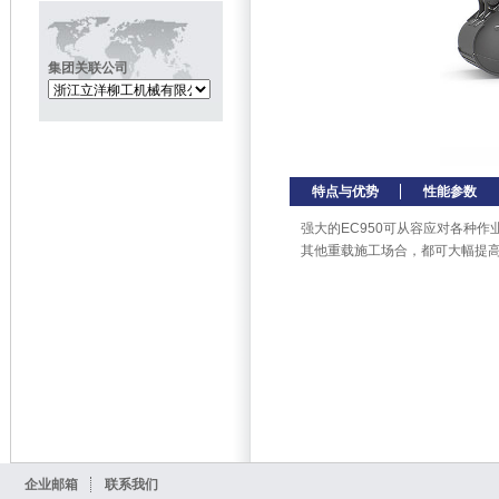
集团关联公司
特点与优势
性能参数
强大的EC950可从容应对各种
其他重载施工场合，都可大幅提
企业邮箱
联系我们